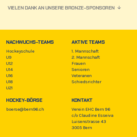
VIELEN DANK AN UNSERE BRONZE-SPONSOREN
NACHWUCHS-TEAMS
AKTIVE TEAMS
Hockeyschule
1. Mannschaft
U9
2. Mannschaft
U12
Frauen
U14
Senioren
U16
Veteranen
U18
Schiedsrichter
U21
HOCKEY-BÖRSE
KONTAKT
boerse@bern96.ch
Verein EHC Bern 96
c/o Claudine Esseiva
Luisenstrasse 43
3005 Bern